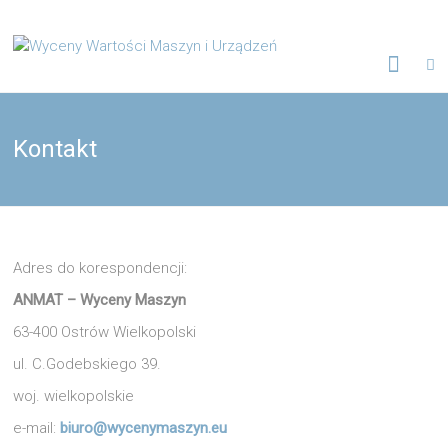
Skip
to
Wyceny
content
Wartości
Maszyn
Kontakt
i
Urządzeń
Adres do korespondencji:
Biuro
Rzeczoznawców,
ANMAT – Wyceny Maszyn
opracowania
techniczne
63-400 Ostrów Wielkopolski
ul. C.Godebskiego 39.
woj. wielkopolskie
e-mail:
biuro@wycenymaszyn.eu