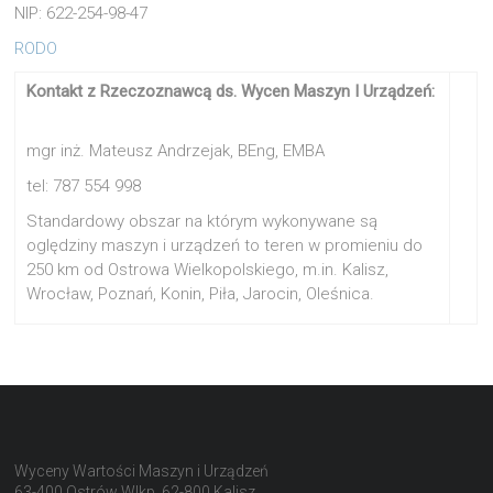
NIP: 622-254-98-47
RODO
Kontakt z Rzeczoznawcą ds. Wycen Maszyn I Urządzeń:
mgr inż. Mateusz Andrzejak, BEng, EMBA
tel: 787 554 998
Standardowy obszar na którym wykonywane są
oględziny maszyn i urządzeń to teren w promieniu do
250 km od Ostrowa Wielkopolskiego, m.in. Kalisz,
Wrocław, Poznań, Konin, Piła, Jarocin, Oleśnica.
Wyceny Wartości Maszyn i Urządzeń
63-400 Ostrów Wlkp, 62-800 Kalisz