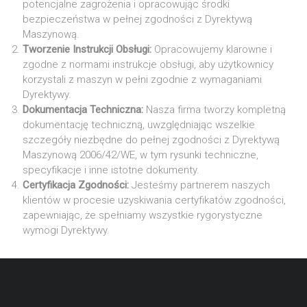
potencjalne zagrożenia i opracowując środki
bezpieczeństwa w pełnej zgodności z Dyrektywą
Maszynową.
Tworzenie Instrukcji Obsługi:
Opracowujemy klarowne i
zgodne z normami instrukcje obsługi, aby użytkownicy
korzystali z maszyn w pełni zgodnie z wymaganiami
Dyrektywy.
Dokumentacja Techniczna:
Nasza firma tworzy kompletną
dokumentację techniczną, uwzględniając wszelkie
szczegóły niezbędne do pełnej zgodności z Dyrektywą
Maszynową 2006/42/WE, w tym rysunki techniczne,
specyfikacje i inne istotne dokumenty.
Certyfikacja Zgodności:
Jesteśmy partnerem naszych
klientów w procesie uzyskiwania certyfikatów zgodności,
zapewniając, że spełniamy wszystkie rygorystyczne
wymogi Dyrektywy.