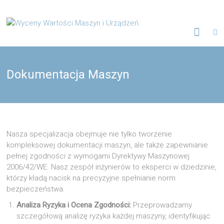
Skip
to
Wyceny
content
Wartości
Maszyn
Dokumentacja Maszyn
i
Urządzeń
Nasza specjalizacja obejmuje nie tylko tworzenie
Biuro
kompleksowej dokumentacji maszyn, ale także zapewnianie
Rzeczoznawców,
pełnej zgodności z wymogami Dyrektywy Maszynowej
opracowania
techniczne
2006/42/WE. Nasz zespół inżynierów to eksperci w dziedzinie,
którzy kładą nacisk na precyzyjne spełnianie norm
bezpieczeństwa.
Analiza Ryzyka i Ocena Zgodności:
Przeprowadzamy
szczegółową analizę ryzyka każdej maszyny, identyfikując