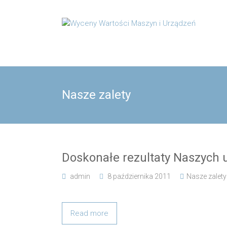
Skip
to
Wyceny
content
Wartości
Maszyn
i
Nasze zalety
Urządzeń
Biuro
Rzeczoznawców,
Doskonałe rezultaty Naszych 
opracowania
techniczne
admin
8 października 2011
Nasze zalety
Read more