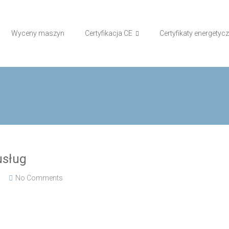
Wyceny maszyn
Certyfikacja CE
Certyfikaty energetyc
usług
No Comments