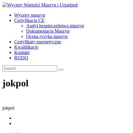
Skip
to
Wyceny maszyn
content
Wyceny
Certyfikacja CE
Wartości
Audyt bezpieczeństwa maszyn
Maszyn
Dokumentacja Maszyn
i
Ocena ryzyka maszyn
Urządzeń
Certyfikaty energetyczne
Kwalifikacje
Kontakt
Biuro
RODO
Rzeczoznawców,
opracowania
techniczne
jokpol
jokpol